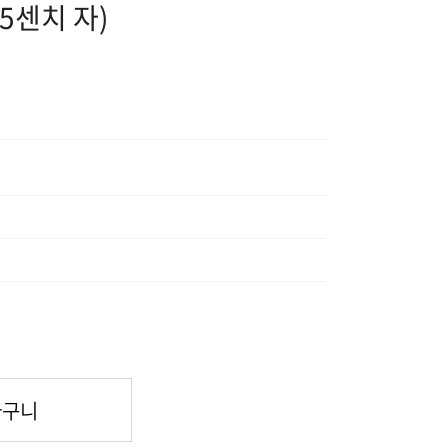
(15센치 자)
바구니