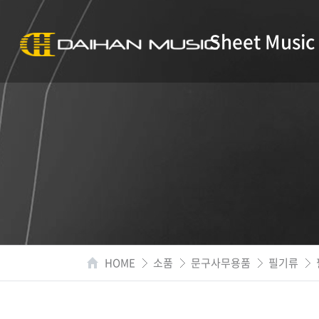
Sheet Music
HOME
소품
문구사무용품
필기류