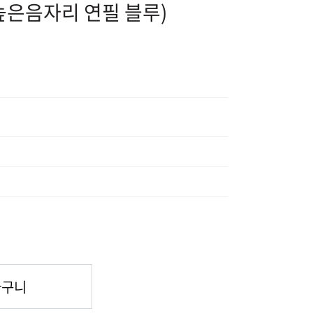
cm) (높은음자리 연필 블루)
바구니