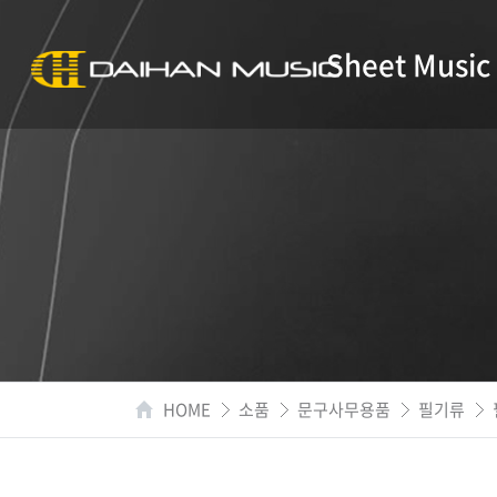
Sheet Music
HOME
소품
문구사무용품
필기류