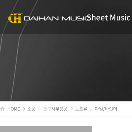
Sheet Music
HOME
소품
문구사무용품
노트류
파일/바인더