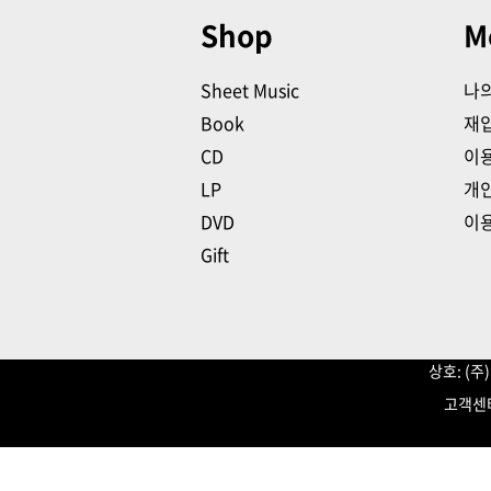
Shop
M
Sheet Music
나
Book
재
CD
이
LP
개
DVD
이
Gift
상호: (
고객센터