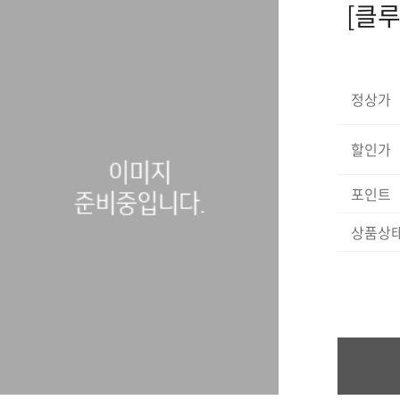
[클루
정상가
할인가
포인트
상품상