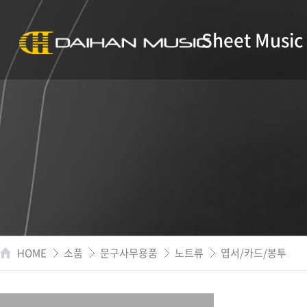
Sheet Music
HOME
소품
문구사무용품
노트류
엽서/카드/봉투