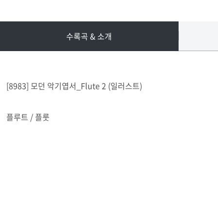
수록곡 & 소개
[8983] 모던 악기엽서_Flute 2 (일러스트)
플루트 / 플룻