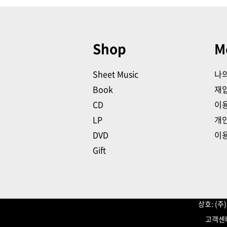
Shop
M
Sheet Music
나
Book
재
CD
이
LP
개
DVD
이
Gift
상호: (
고객센터