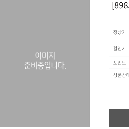
[89
정상가
할인가
포인트
상품상