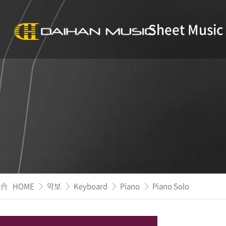
Sheet Music
HOME
악보
Keyboard
Piano
Piano Solo