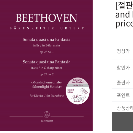
[절판]
and 
pric
정상가
할인가
출판사
포인트
상품상