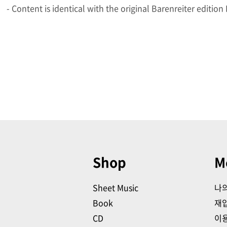
- Content is identical with the original Barenreiter editio
Shop
M
Sheet Music
나
Book
재
CD
이