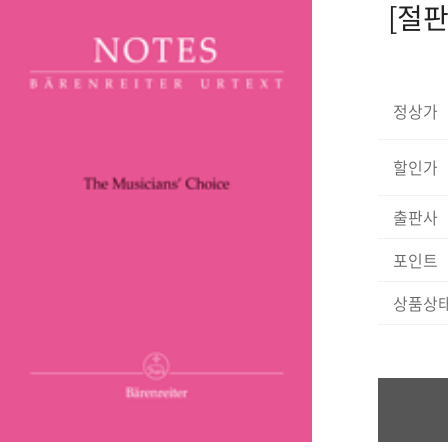
[절판]
정상가
할인가
출판사
포인트
상품상