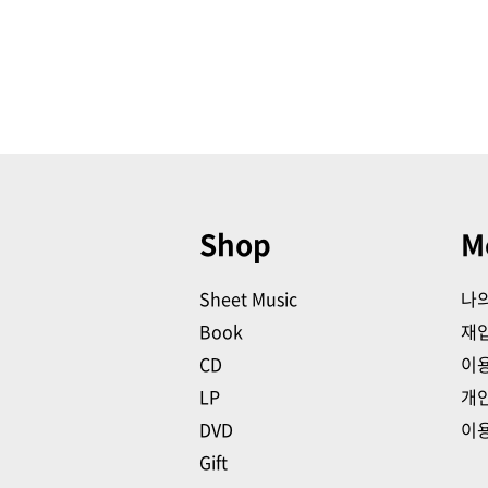
Shop
M
Sheet Music
나
Book
재
CD
이
LP
개
DVD
이
Gift