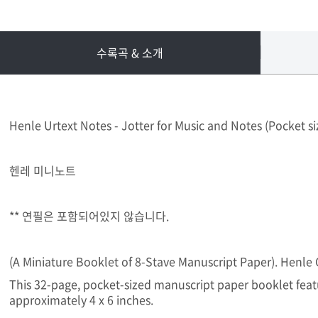
수록곡 & 소개
Henle Urtext Notes - Jotter for Music and Notes (Pocket si
헨레 미니노트
** 연필은 포함되어있지 않습니다.
(A Miniature Booklet of 8-Stave Manuscript Paper). Henle 
This 32-page, pocket-sized manuscript paper booklet feat
approximately 4 x 6 inches.