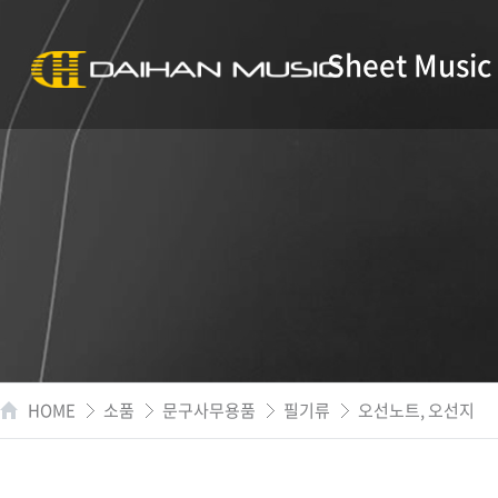
Sheet Music
HOME
소품
문구사무용품
필기류
오선노트, 오선지