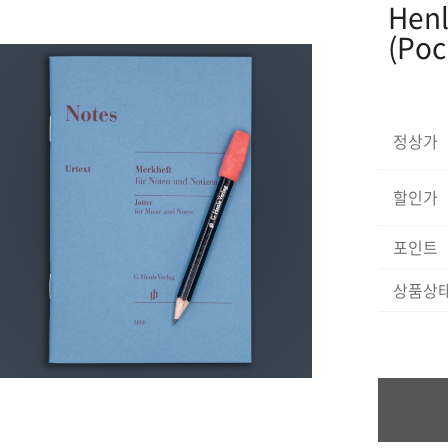
Henl
(Poc
정상가
할인가
포인트
상품상