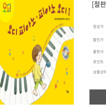
[절판
정상가
할인가
출판사
포인트
상품상