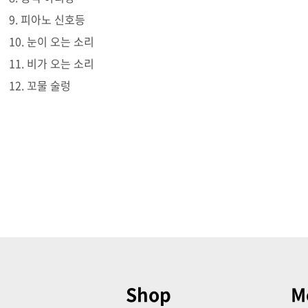
9. 피아노 신호등
10. 눈이 오는 소리
11. 비가 오는 소리
12. 꼬물 술렁
Shop
M