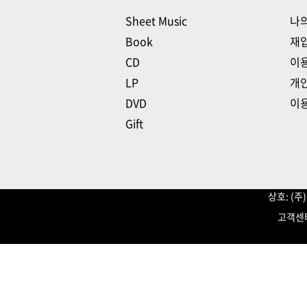
Sheet Music
나
Book
재
CD
이
LP
개
DVD
이
Gift
상호: (
고객센터