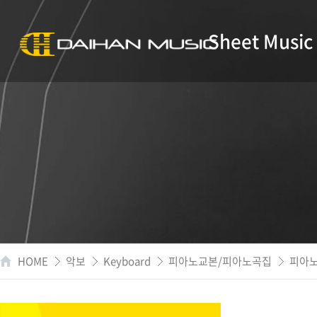
Sheet Music
HOME
악보
Keyboard
피아노교본/피아노곡집
피아