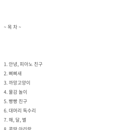
~ 목 차 ~
1. 안녕, 피아노 친구
2. 삐삐새
3. 까망고양이
4. 물감 놀이
5. 빵빵 친구
6. 대머리 독수리
7. 해, 달, 별
8. 콩딱 아리랑