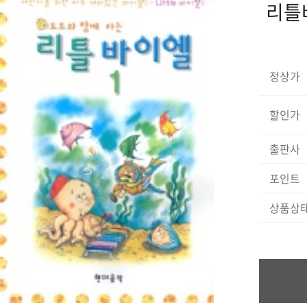
리틀
정상가
할인가
출판사
포인트
상품상