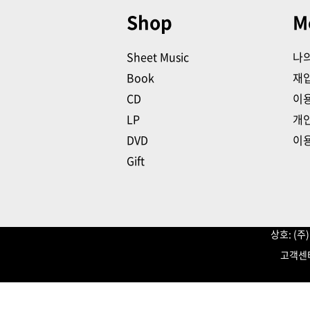
Shop
M
Sheet Music
나
Book
재
CD
이
LP
개
DVD
이
Gift
상호: (
고객센터