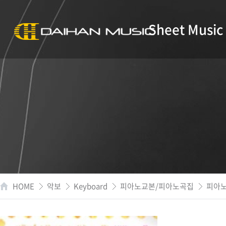
Sheet Music
HOME
악보
Keyboard
피아노교본/피아노곡집
피아