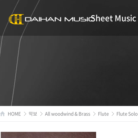
Sheet Music
HOME
악보
All woodwind & Brass
Flute
Flute Solo