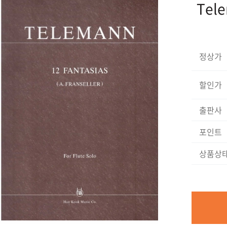
Tele
정상가
할인가
출판사
포인트
상품상