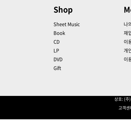
Shop
M
Sheet Music
나
Book
재
CD
이
LP
개
DVD
이
Gift
상호: (
고객센터