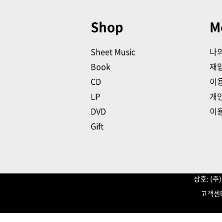
Shop
M
Sheet Music
나
Book
재
CD
이
LP
개
DVD
이
Gift
상호: (
고객센터