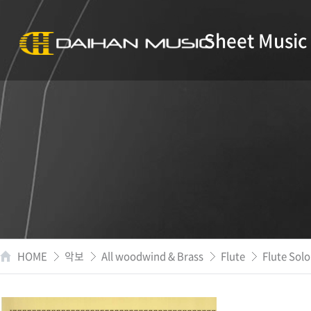
Sheet Music
HOME
악보
All woodwind & Brass
Flute
Flute Solo