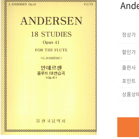
Ande
정상가
할인가
출판사
포인트
상품상