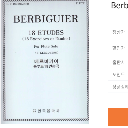
Berb
정상가
할인가
출판사
포인트
상품상