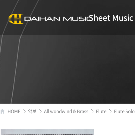
Sheet Music
HOME
악보
All woodwind & Brass
Flute
Flute Solo