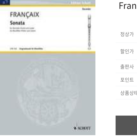
Fran
정상가
할인가
출판사
포인트
상품상