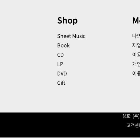
Shop
M
Sheet Music
나
Book
재
CD
이
LP
개
DVD
이
Gift
상호: (
고객센터