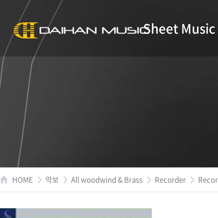
Sheet Music
HOME
악보
All woodwind & Brass
Recorder
Recor