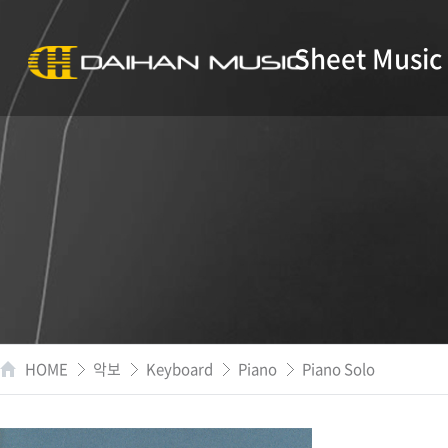
Sheet Music
HOME
악보
Keyboard
Piano
Piano Solo