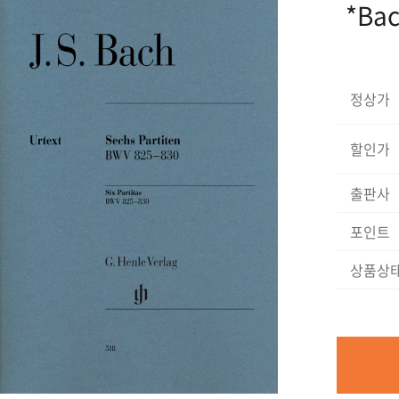
*Bac
정상가
할인가
출판사
포인트
상품상