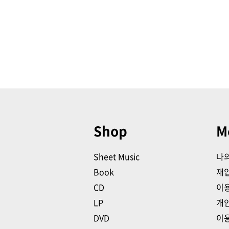
Shop
M
Sheet Music
나
Book
재
CD
이
LP
개
DVD
이