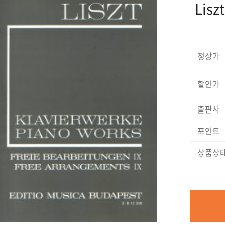
Lisz
정상가
할인가
출판사
포인트
상품상