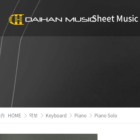
Sheet Music
HOME
악보
Keyboard
Piano
Piano Solo