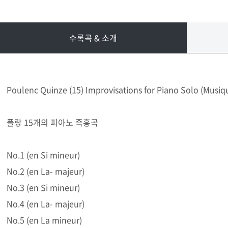
수록곡 & 소개
Poulenc Quinze (15) Improvisations for Piano Solo (Musiqu
플랑 15개의 피아노 즉흥곡
No.1 (en Si mineur)
No.2 (en La- majeur)
No.3 (en Si mineur)
No.4 (en La- majeur)
No.5 (en La mineur)