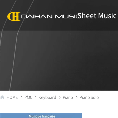
Sheet Music
HOME
악보
Keyboard
Piano
Piano Solo