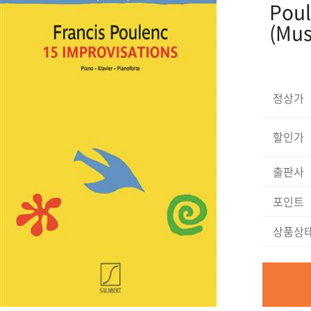
Poul
(Mus
정상가
할인가
출판사
포인트
상품상