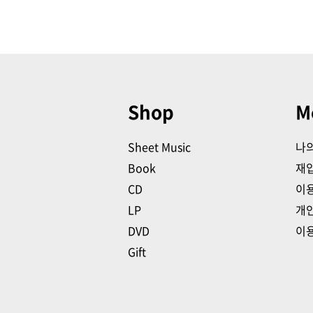
Shop
M
Sheet Music
나
Book
재
CD
이
LP
개
DVD
이
Gift