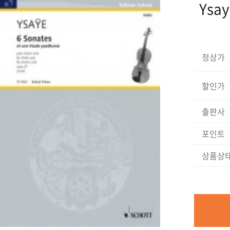
Ysay
정상가
할인가
출판사
포인트
상품상