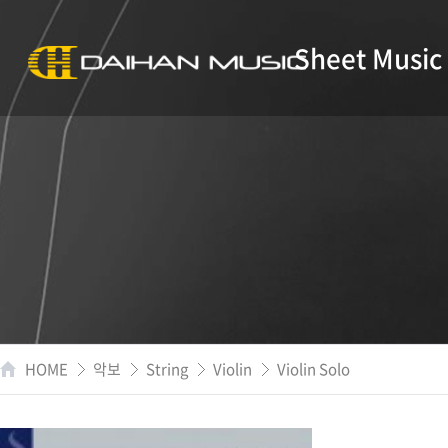
Sheet Music
HOME
악보
String
Violin
Violin Solo