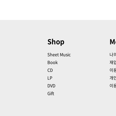
Shop
M
Sheet Music
나
Book
재
CD
이
LP
개
DVD
이
Gift