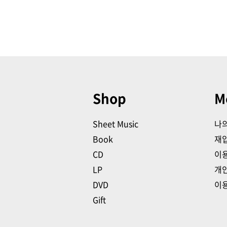
Shop
M
Sheet Music
나
Book
재
CD
이
LP
개
DVD
이
Gift