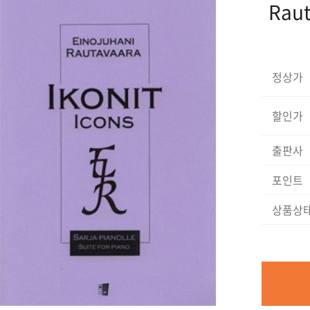
Raut
정상가
할인가
출판사
포인트
상품상