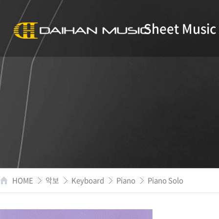
Sheet Music
HOME
악보
Keyboard
Piano
Piano Solo