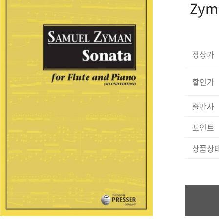
Zyma
정상가
할인가
출판사
포인트
상품상