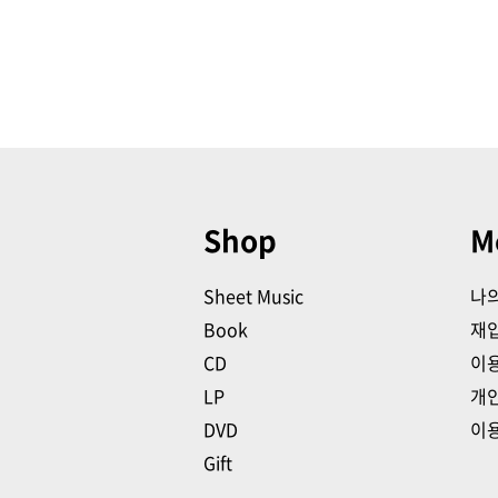
Shop
M
Sheet Music
나
Book
재
CD
이
LP
개
DVD
이
Gift