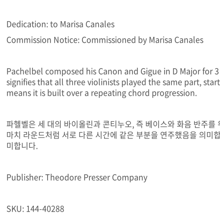
Dedication: to Marisa Canales
Commission Notice: Commissioned by Marisa Canales
Pachelbel composed his Canon and Gigue in D Major for 
signifies that all three violinists played the same part, sta
means it is built over a repeating chord progression.
파헬벨은 세 대의 바이올린과 콘티누오, 즉 베이스와 화음 반주를 
마치 라운드처럼 서로 다른 시간에 같은 부분을 연주했음을 의미합
미합니다.
Publisher: Theodore Presser Company
SKU: 144-40288