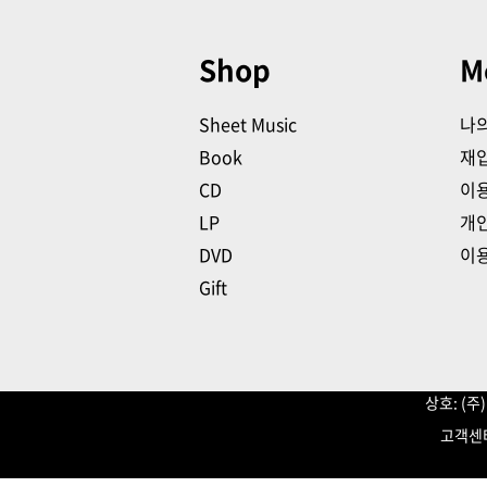
Shop
M
Sheet Music
나
Book
재
CD
이
LP
개
DVD
이
Gift
상호: (
고객센터