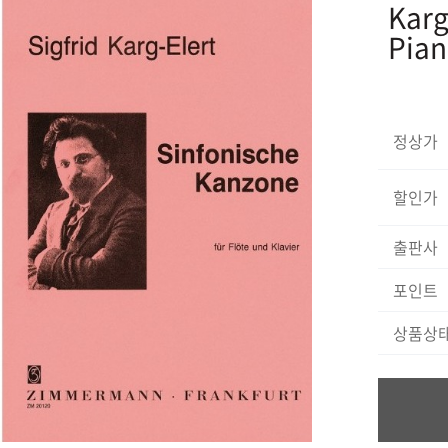
Karg
Pia
정상가
할인가
출판사
포인트
상품상