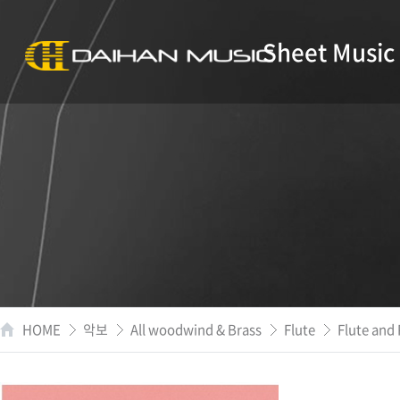
Sheet Music
HOME
악보
All woodwind & Brass
Flute
Flute and