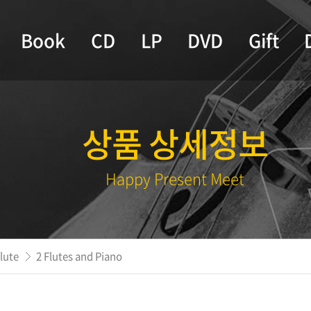
Book
CD
LP
DVD
Gift
상품 상세정보
Happy Present Meet
lute
2 Flutes and Piano