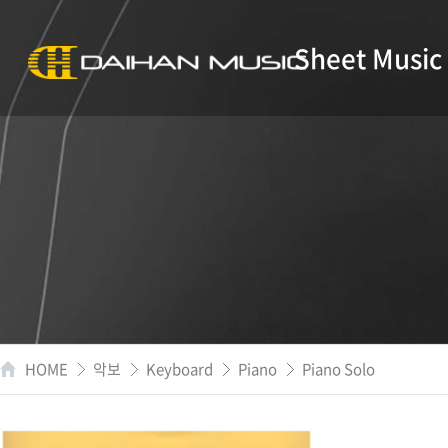
Sheet Music
HOME
악보
Keyboard
Piano
Piano Solo