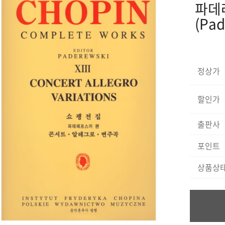
파데레
(Pad
정상가
할인가
출판사
포인트
상품상