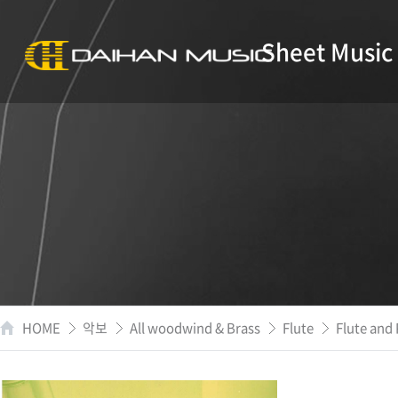
Sheet Music
HOME
악보
All woodwind & Brass
Flute
Flute and