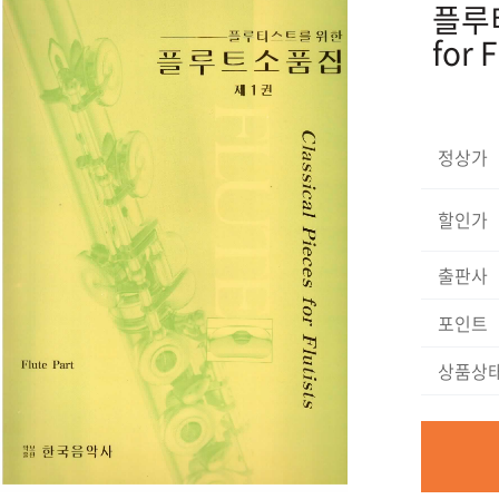
플루티
for 
정상가
할인가
출판사
포인트
상품상