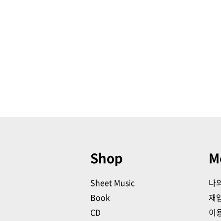
Shop
M
Sheet Music
나
Book
재
CD
이