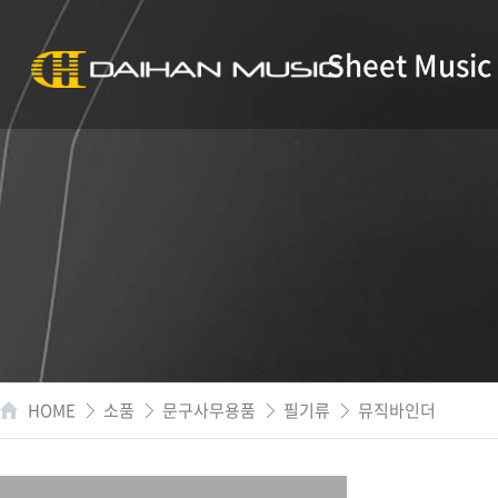
Sheet Music
HOME
소품
문구사무용품
필기류
뮤직바인더