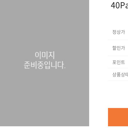
40P
정상가
할인가
포인트
상품상