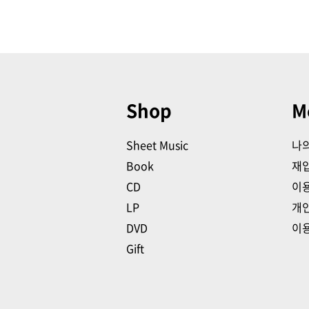
Shop
M
Sheet Music
나
Book
재
CD
이
LP
개
DVD
이
Gift