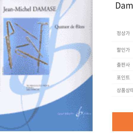
Dama
정상가
할인가
출판사
포인트
상품상