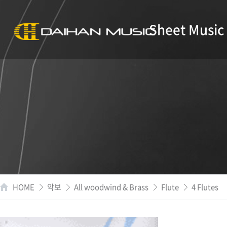
Sheet Music
HOME
악보
All woodwind & Brass
Flute
4 Flutes