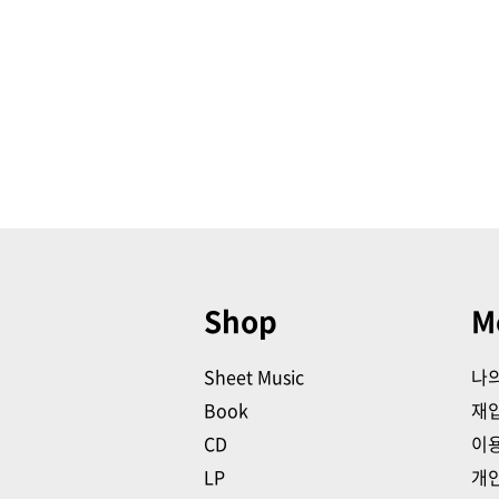
Shop
M
Sheet Music
나
Book
재
CD
이
LP
개