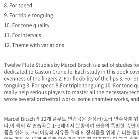
8. For speed
9. For triple tonguing
10. For tone quality
11. For intervals
12. Theme with variations
Twelve Flute Studies by Marcel Bitsch is a set of studies f
dedicated to Gaston Crunelle. Each study in this book cov
evenness of the fingers 2. For flexibility of the lips 3. Fo
tonguing 8. For speed 9.For triple tonguing 10. For tone qu
really help serious players to master all the necessary t
wrote several orchestral works, some chamber works, and
Marcel Bitsch의 12개 플루트 연습곡은 중상급/고급 연주자를 위한
다.이 책의 각 연습곡은 1~3페이지 분량이며 연습의 특별한 측면에 
듬을 위해 5. 프레이징의 자유를 위해 6. 장식음을 위해 7. 더블 텅잉