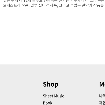
있는 주제 이 12개 플루트 연습곡은 진지한 연주자가 더 고급 수준으
오케스트라 작품, 일부 실내악 작품, 그리고 수많은 관악기 작품을
Shop
M
Sheet Music
나
Book
재