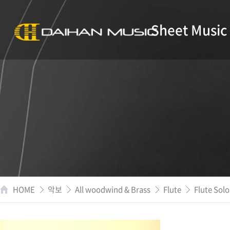
Sheet Music
HOME
악보
All woodwind & Brass
Flute
Flute Solo