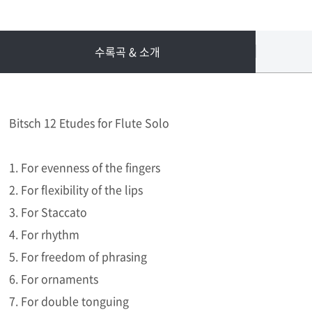
수록곡 & 소개
Bitsch 12 Etudes for Flute Solo
1. For evenness of the fingers
2. For flexibility of the lips
3. For Staccato
4. For rhythm
5. For freedom of phrasing
6. For ornaments
7. For double tonguing