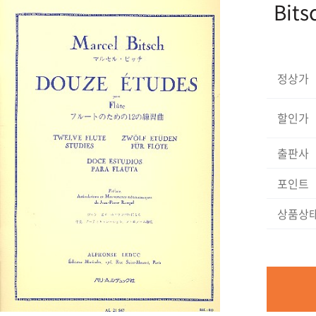
Bits
정상가
할인가
출판사
포인트
상품상