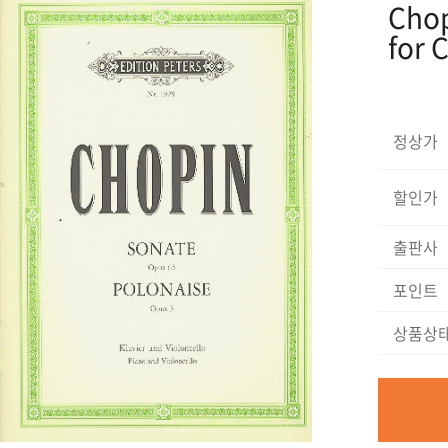
Chop
for 
정상가
할인가
출판사
포인트
상품상