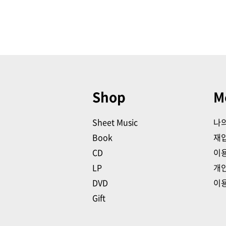
Shop
M
Sheet Music
나
Book
재
CD
이
LP
개
DVD
이
Gift