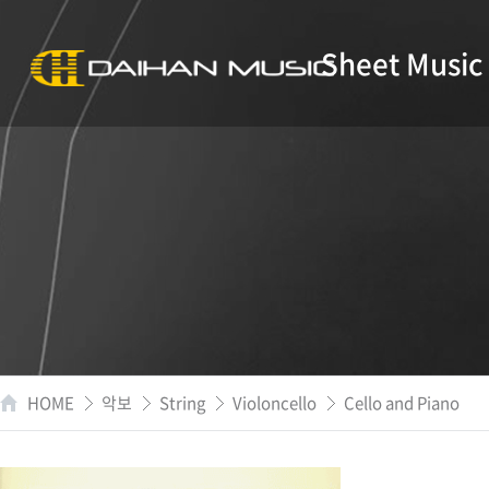
Sheet Music
HOME
악보
String
Violoncello
Cello and Piano