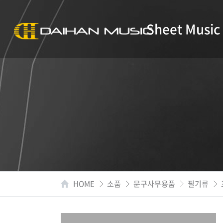
Sheet Music
HOME
소품
문구사무용품
필기류