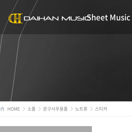
Sheet Music
HOME
소품
문구사무용품
노트류
스티커