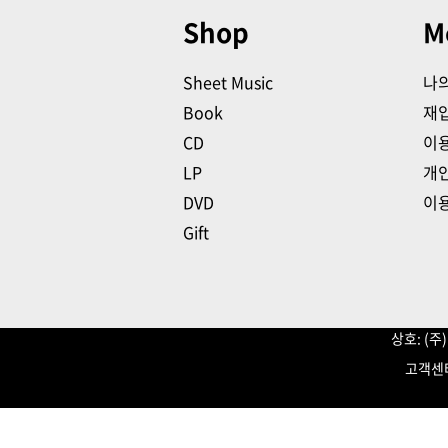
Shop
M
Sheet Music
나
Book
재
CD
이
LP
개
DVD
이
Gift
상호: (
고객센터