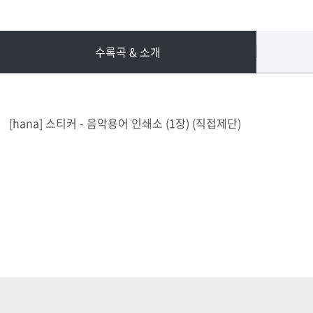
수록곡 & 소개
[hana] 스티커 - 음악용어 인쇄소 (1장) (직접제단)