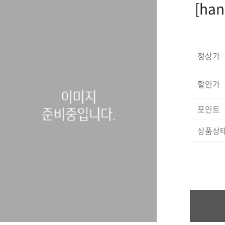
[ha
정상가
할인가
포인트
상품상