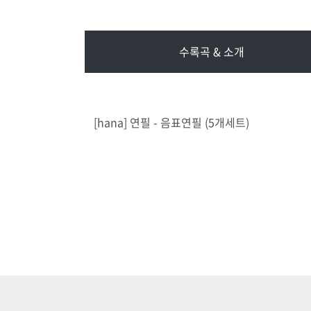
수록곡 & 소개
[hana] 연필 - 음표연필 (5개세트)