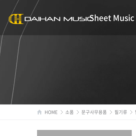
Sheet Music
HOME
소품
문구사무용품
필기류