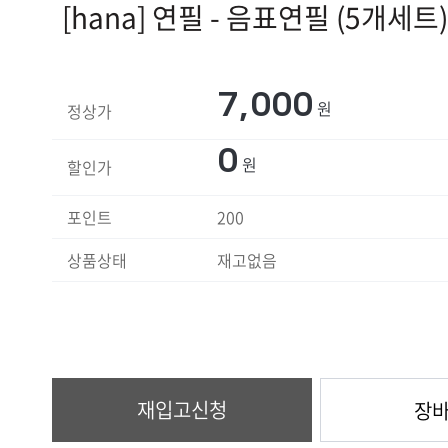
[hana] 연필 - 음표연필 (5개세트)
7,000
원
정상가
0
원
할인가
포인트
200
상품상태
재고없음
재입고신청
장