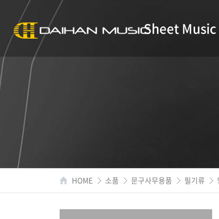
Sheet Music
HOME
소품
문구사무용품
필기류