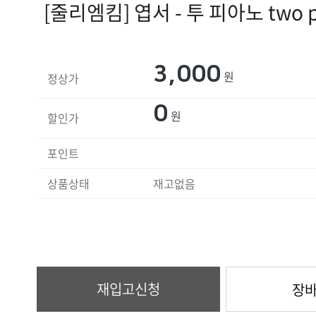
[줄리엠킴] 엽서 - 투 피아노 two p
3,000
원
정상가
0
원
할인가
포인트
상품상태
재고없음
재입고신청
장