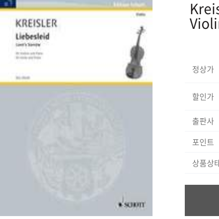
Krei
Viol
정상가
할인가
출판사
포인트
상품상