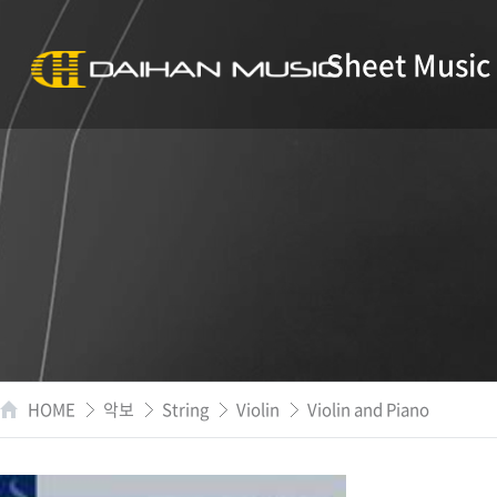
Sheet Music
HOME
악보
String
Violin
Violin and Piano