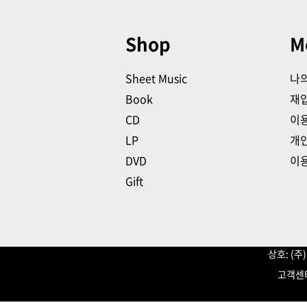
Shop
M
Sheet Music
나
Book
재
CD
이
LP
개
DVD
이
Gift
상호: (
고객센터