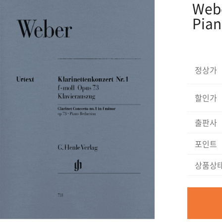
Webe
Pia
정상가
할인가
출판사
포인트
상품상