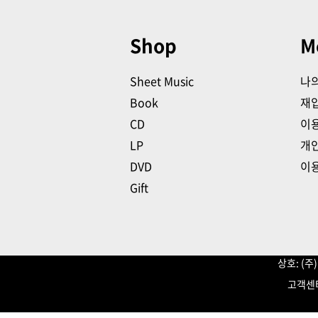
Shop
M
Sheet Music
나
Book
재
CD
이
LP
개
DVD
이
Gift
상호: (
고객센터