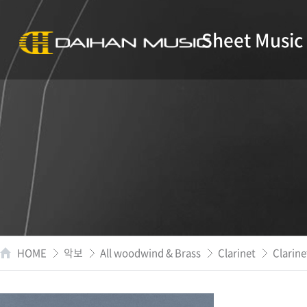
Sheet Music
HOME
악보
All woodwind & Brass
Clarinet
Clarine