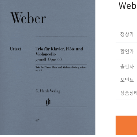
Webe
정상가
할인가
출판사
포인트
상품상