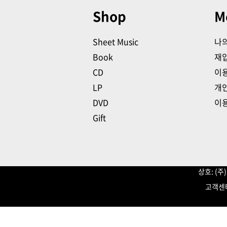
Shop
M
Sheet Music
나
Book
재
CD
이
LP
개
DVD
이
Gift
상호: (
고객센터