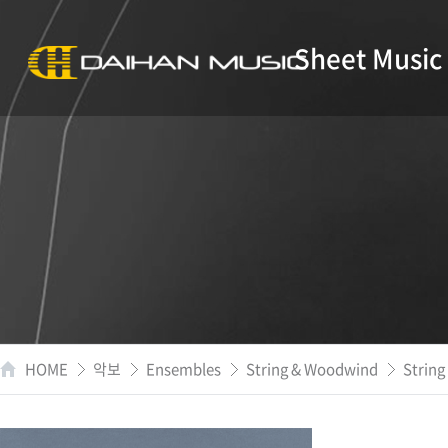
Sheet Music
HOME
악보
Ensembles
String & Woodwind
String