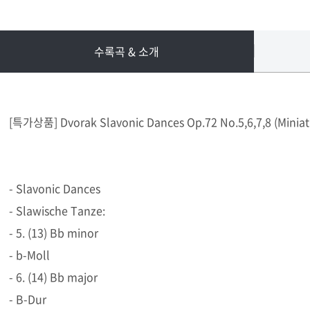
수록곡 & 소개
[특가상품] Dvorak Slavonic Dances Op.72 No.5,6,7,8 (Miniat
- Slavonic Dances
- Slawische Tanze:
- 5. (13) Bb minor
- b-Moll
- 6. (14) Bb major
- B-Dur