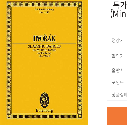
[특가상
(Min
정상가
할인가
출판사
포인트
상품상