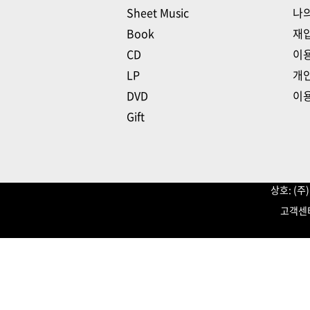
Sheet Music
나
Book
재
CD
이
LP
개
DVD
이
Gift
상호: (
고객센터