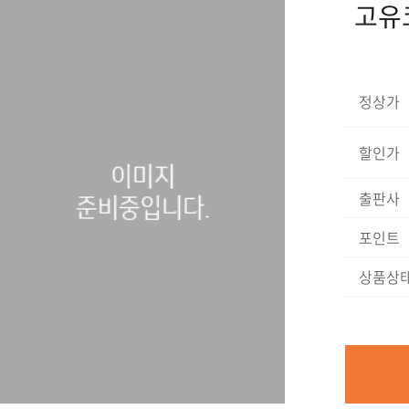
고유
정상가
할인가
출판사
포인트
상품상