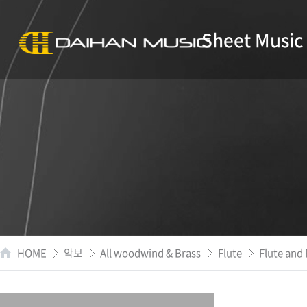
Sheet Music
HOME
악보
All woodwind & Brass
Flute
Flute and