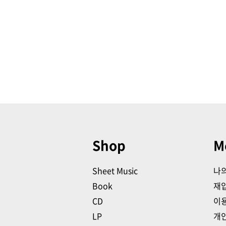
Shop
M
Sheet Music
나
Book
재
CD
이
LP
개