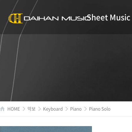
Sheet Music
HOME
악보
Keyboard
Piano
Piano Solo