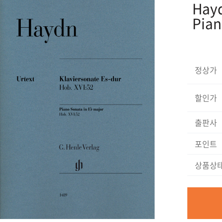
Hayd
Pian
정상가
할인가
출판사
포인트
상품상