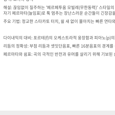
해설: 끊임없이 질주하는 '페르페투움 모빌레(무한동력)' 스타일의
자기 페르마타(늘임표)로 툭 멈추는 장난스러운 순간들이 긴장감을
주요 기법: 정교한 스타카토 터치, 쉴 새 없이 몰아치는 빠른 연타
다이내믹의 대비: 포르테(f)의 오케스트라적 웅장함과 피아노(p)
리듬의 정확성: 부점 리듬과 셋잇단음표, 빠른 16분음표의 경계를
페르마타와 쉼표: 곡의 극적인 반전과 유머를 살리기 위해 기보된