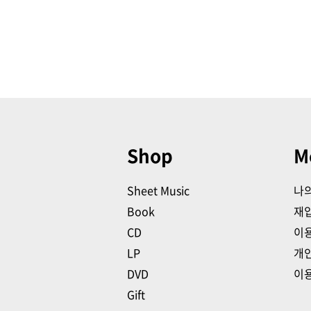
Shop
M
Sheet Music
나
Book
재
CD
이
LP
개
DVD
이
Gift