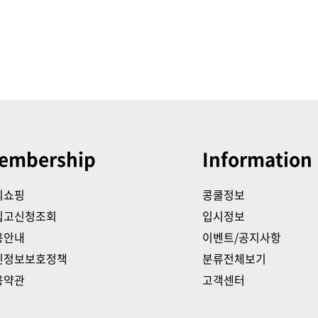
embership
Information
의쇼핑
콩쿨정보
입고신청조회
입시정보
용안내
이벤트/공지사항
인정보보호정책
분류전체보기
용약관
고객센터