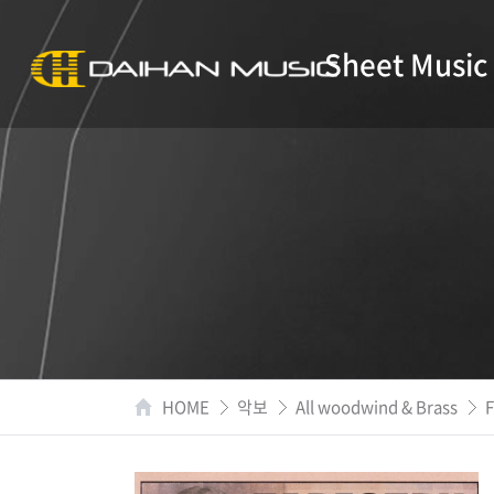
Sheet Music
HOME
악보
All woodwind & Brass
F