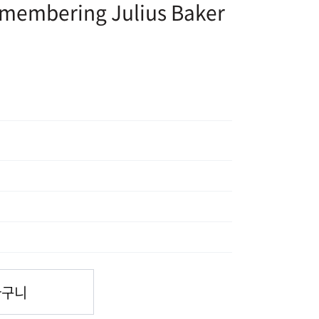
emembering Julius Baker
바구니