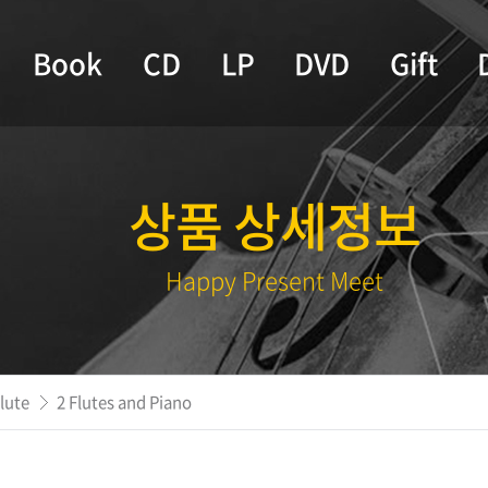
Book
CD
LP
DVD
Gift
상품 상세정보
Happy Present Meet
lute
2 Flutes and Piano