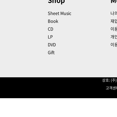
Shop
M
Sheet Music
나
Book
재
CD
이
LP
개
DVD
이
Gift
상호: (
고객센터