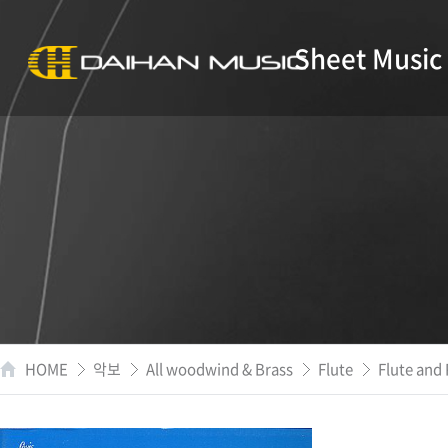
Sheet Music
HOME
악보
All woodwind & Brass
Flute
Flute and