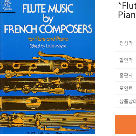
*Flu
Pian
정상가
할인가
출판사
포인트
상품상