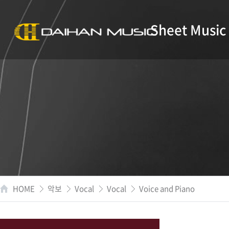
Sheet Music
HOME
악보
Vocal
Vocal
Voice and Piano