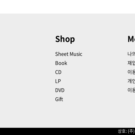
Shop
M
Sheet Music
나
Book
재
CD
이
LP
개
DVD
이
Gift
상호: (