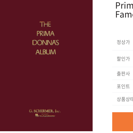
Prim
Fam
정상가
할인가
출판사
포인트
상품상