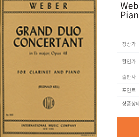
Webe
Pia
정상가
할인가
출판사
포인트
상품상