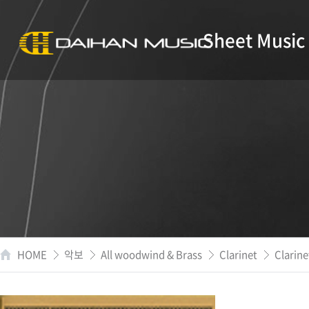
Sheet Music
HOME
악보
All woodwind & Brass
Clarinet
Clarine