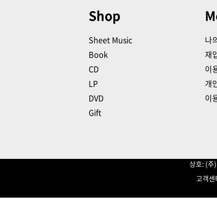
Shop
M
Sheet Music
나
Book
재
CD
이
LP
개
DVD
이
Gift
상호: (
고객센터