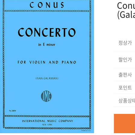
Conu
(Gal
정상가
할인가
출판사
포인트
상품상