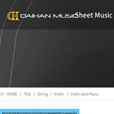
Sheet Music
HOME
악보
String
Violin
Violin and Piano