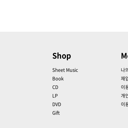
Shop
M
Sheet Music
나
Book
재
CD
이
LP
개
DVD
이
Gift