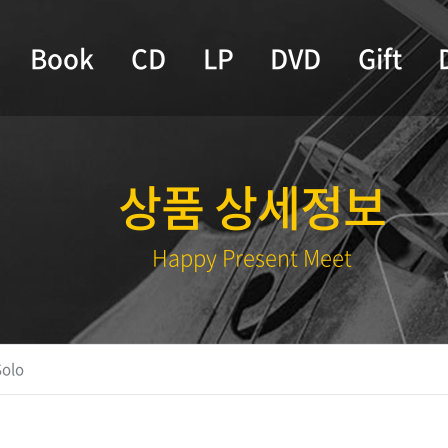
Book
CD
LP
DVD
Gift
상품 상세정보
Happy Present Meet
Solo