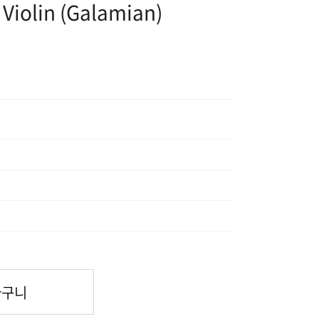
 Violin (Galamian)
바구니