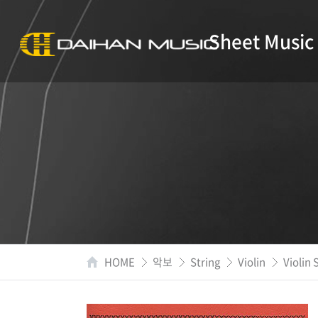
Sheet Music
HOME
악보
String
Violin
Violin 