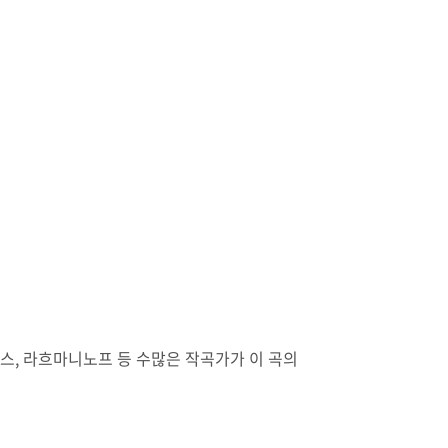
브람스, 라흐마니노프 등 수많은 작곡가가 이 곡의