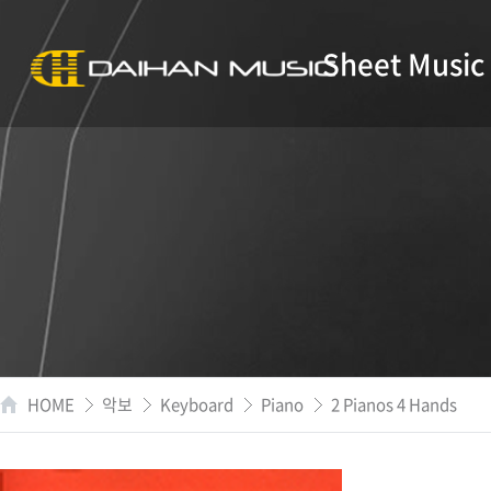
Sheet Music
HOME
악보
Keyboard
Piano
2 Pianos 4 Hands