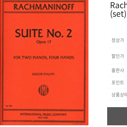
Rach
(set)
정상가
할인가
출판사
포인트
상품상