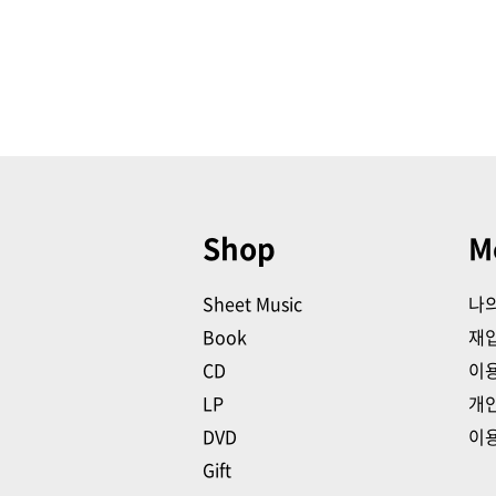
Shop
M
Sheet Music
나
Book
재
CD
이
LP
개
DVD
이
Gift