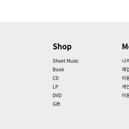
Shop
M
Sheet Music
나
Book
재
CD
이
LP
개
DVD
이
Gift