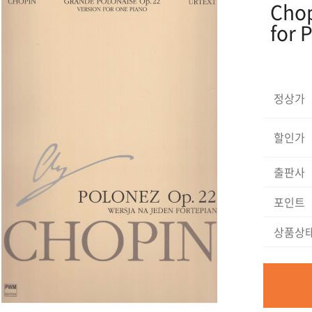
Chop
for 
정상가
할인가
출판사
포인트
상품상