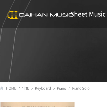
Sheet Music
HOME
악보
Keyboard
Piano
Piano Solo